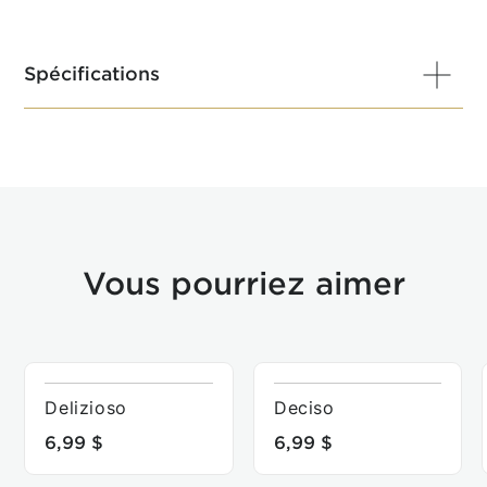
Spécifications
Contenu : 10 x 5,5 g de café torréfié et moulu
Capsules compatibles avec les machines Original
Line Nespresso®*.
Ces capsules ne sont pas compatibles avec les
machines Caffitaly ni avec les machines
Nespresso® VertuoLine®.
Vous pourriez aimer
Delizioso
Deciso
6,99 $
6,99 $