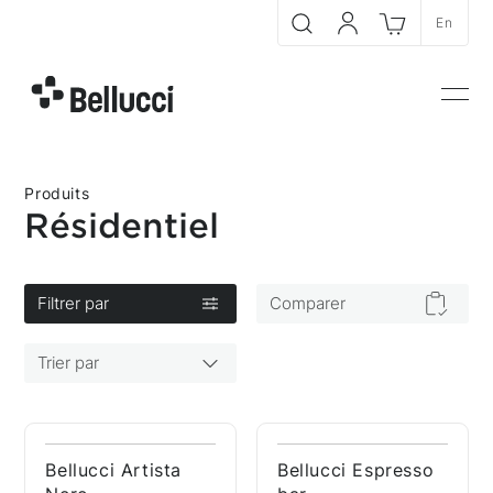
Aller au contenu principal
En
Recherche
Mon compte
Panier
Bellucci
Men
er
Produits
Résidentiel
Filtrer par
Comparer
Trier par
Trier par
Trier par
Produits disponibles
En vedette
Bellucci Artista
Bellucci Espresso
Prix (croissant)