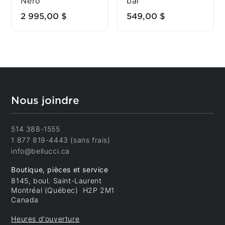
Nero
bar
Prix (décroissant)
2 995,00 $
549,00 $
Plus récent
Comparer
Comparer
Nous joindre
1
514 388-1555
2
1 877 819-4443 (sans frais)
info@bellucci.ca
3
Boutique, pièces et service
8145, boul. Saint-Laurent
Montréal (Québec) H2P 2M1
Comparer
Canada
Heures d'ouverture