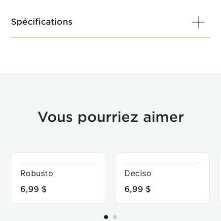
Spécifications
Contenu : 10 x 5,5 g de café torréfié et moulu
Capsules compatibles avec les machines Original
Line Nespresso®*.
Ces capsules ne sont pas compatibles avec les
machines Caffitaly ni avec les machines
Nespresso® VertuoLine®.
Vous pourriez aimer
Robusto
Deciso
6,99 $
6,99 $