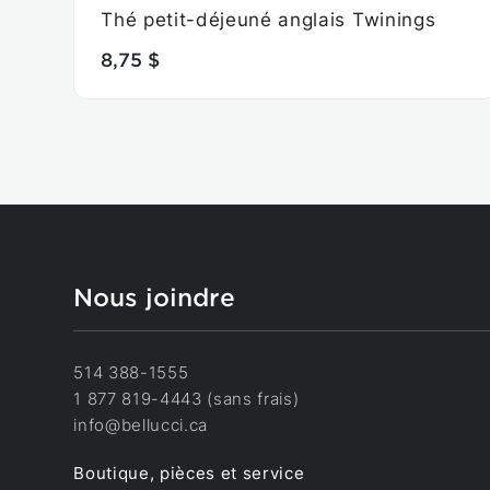
Thé petit-déjeuné anglais Twinings
8,75 $
Nous joindre
514 388-1555
1 877 819-4443 (sans frais)
info@bellucci.ca
Boutique, pièces et service