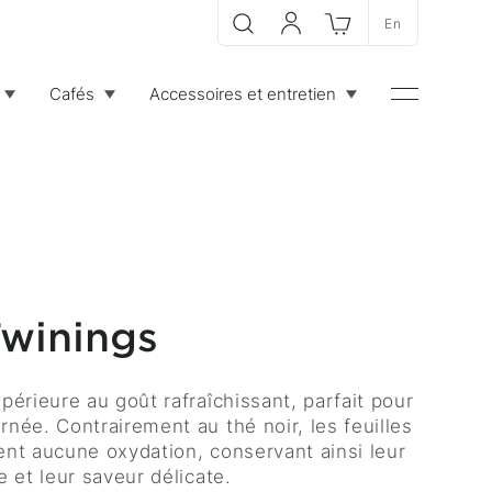
En
Recherche
Mon compte
Panier
Cafés
Accessoires et entretien
Menu
Twinings
périeure au goût rafraîchissant, parfait pour
née. Contrairement au thé noir, les feuilles
ent aucune oxydation, conservant ainsi leur
e et leur saveur délicate.