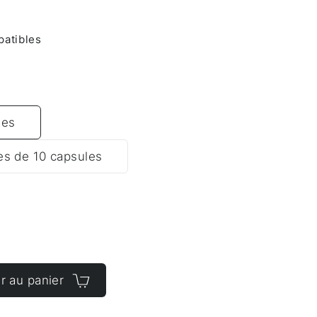
atibles
les
es de 10 capsules
r au panier