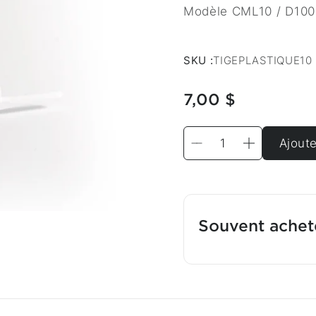
Modèle CML10 / D100
SKU :
TIGEPLASTIQUE10
7,00 $
Ajoute
Souvent ache