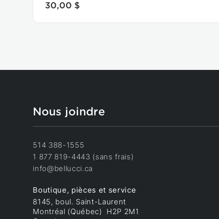
30,00 $
Nous joindre
514 388-1555
1 877 819-4443 (sans frais)
info@bellucci.ca
Boutique, pièces et service
8145, boul. Saint-Laurent
Montréal (Québec) H2P 2M1