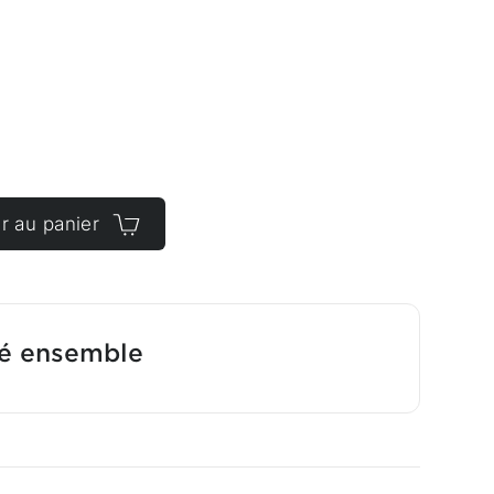
r au panier
té ensemble