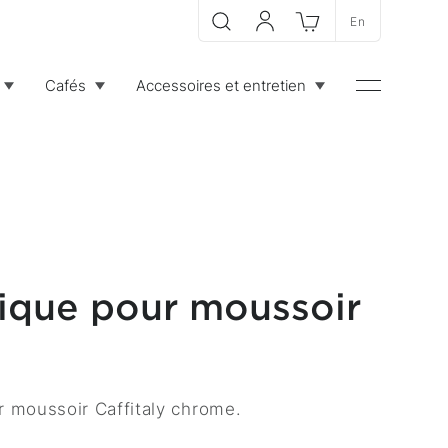
En
Recherche
Mon compte
Panier
Cafés
Accessoires et entretien
Menu
tique pour moussoir
r moussoir Caffitaly chrome.